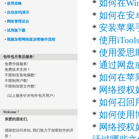
*
如何在Wi
•
使用攻略
•
自动发码演示
*
如何在安
•
网络管理后台
*
安装苹果手机
•
试用版下载
*
使用iToo
•
视频加密网络版加密操作流程
*
使用爱思助
包年包月售后服务!
*
通过网盘或
免费升级服务!
免费技术支持！
*
如何在苹
不限制安装电脑数!
不限制用户数!
不限制加密文件数!
*
网络授权
（以上服务针对包年包月用户）
*
如何召回
*
如何使用
Welcome !
亲爱的朋友们,
*
网络授权
感谢您访问本站, 我们致力于加密软件的开
发！