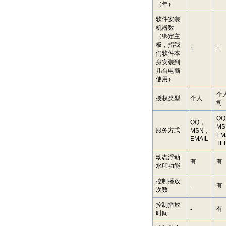
（年）
软件安装
机器数
（绑定主
板，指我
1
1
们软件本
身安装到
几台电脑
使用）
个
授权类型
个人
司
Q
QQ，
M
服务方式
MSN，
EM
EMAIL
TE
动态浮动
有
有
水印功能
控制播放
有
-
次数
控制播放
有
-
时间