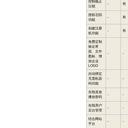
控制截止
有
-
日期
授权召回
有
-
功能
创建注册
有
-
机功能
免费定制
验证界
面、文件
-
-
图标、增
加企业
LOGO
自动绑定
无需机器
-
-
码功能
在线发放
-
-
播放密码
在线用户
-
-
后台管理
结合网站
-
-
平台