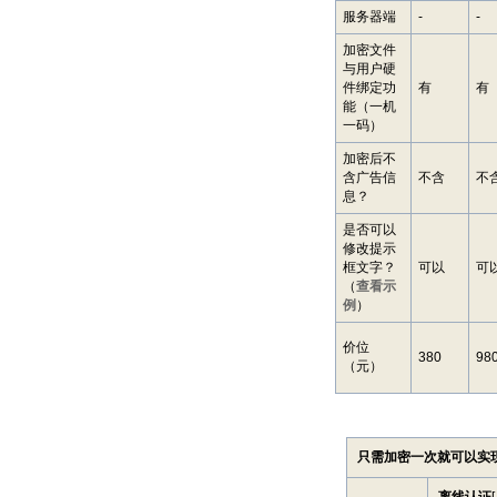
服务器端
-
-
加密文件
与用户硬
件绑定功
有
有
能（一机
一码）
加密后不
含广告信
不含
不
息？
是否可以
修改提示
框文字？
可以
可
（
查看示
例
）
价位
380
98
（元）
只需加密一次就可以实