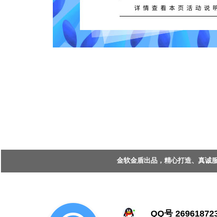
金软金盾出品，精心打造、真诚服务 Copy
QQ号 26961872